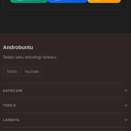
Androbuntu
Selalu tahu teknologi terbaru.
TikTok
YouTube
KATEGORI
Android
TOOLS
Internet
Kalkulator Profit/Loss Crypto
LAINNYA
Windows
Kalkulator DCA Crypto