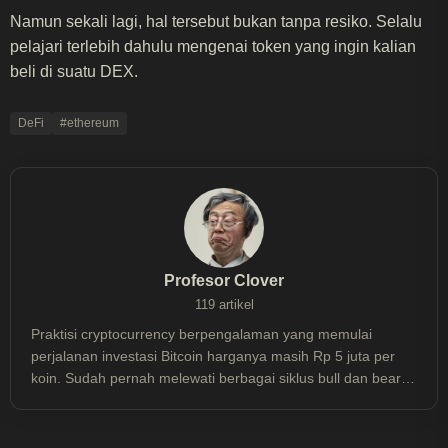
Namun sekali lagi, hal tersebut bukan tanpa resiko. Selalu
pelajari terlebih dahulu mengenai token yang ingin kalian
beli di suatu DEX.
DeFi
#ethereum
Profesor Clover
119 artikel
Praktisi cryptocurrency berpengalaman yang memulai
perjalanan investasi Bitcoin harganya masih Rp 5 juta per
koin. Sudah pernah melewati berbagai siklus bull dan bear
market sejak 2013, termasuk mengalami floating loss hingga
50% dan meraih profit berkali lipat, ia memahami dinamika
pasar crypto dari pengalaman nyata—bukan sekadar teori.