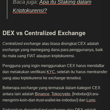
Baca juga:
Apa itu Staking dalam
Kriptokurensi?
DEX vs Centralized Exchange
Centralized exchange
atau biasa disingkat CEX adalah
exchange
yang memegang dana para penggunanya, baik
itu mata uang FIAT ataupun kriptokurensi.
Pengguna yang ingin menggunakan CEX harus mendaftar
dan melakukan verifikasi
KYC
, setelah itu harus mentransfer
uang atau krptokurensi ke
exchange
tersebut.
Beberapa
exchange
yang termasuk dalam kategori CEX
antara lain adalah
Binance
,
Tokocrypto
, [Indodax](/cara-
mengirim-koin-dari-trust-wallet-ke-indodax/] dan
Luno
.
Sedangkan
decentralized exchange
atau DEX adalah