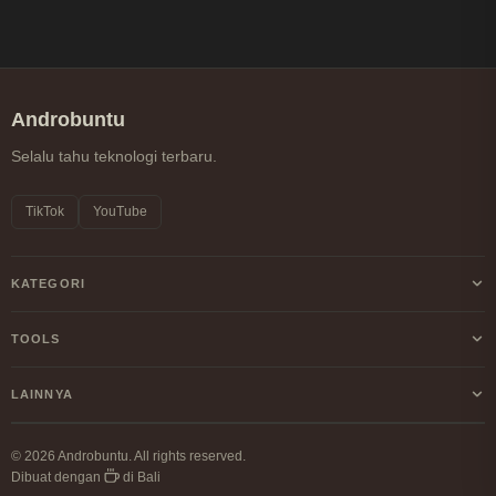
Androbuntu
Selalu tahu teknologi terbaru.
TikTok
YouTube
KATEGORI
Android
TOOLS
Internet
Kalkulator Profit/Loss Crypto
LAINNYA
Windows
Kalkulator DCA Crypto
Tentang Kami
Linux
© 2026 Androbuntu. All rights reserved.
Perbandingan Fee Exchange
Dibuat dengan
di Bali
Kebijakan Privasi
Cryptocurrency