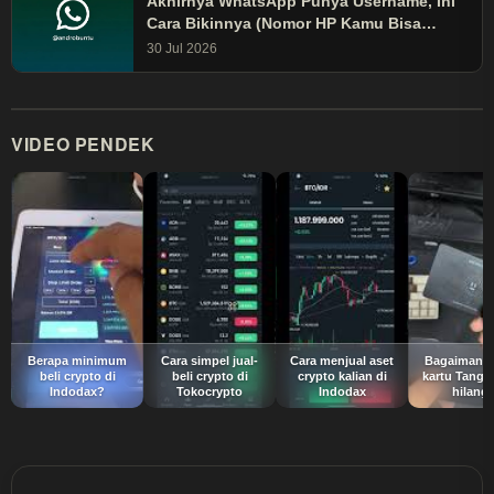
Akhirnya WhatsApp Punya Username, Ini
Cara Bikinnya (Nomor HP Kamu Bisa
Disembunyikan!)
30 Jul 2026
VIDEO PENDEK
Berapa minimum
Cara simpel jual-
Cara menjual aset
Bagaimana 
beli crypto di
beli crypto di
crypto kalian di
kartu Tange
Indodax?
Tokocrypto
Indodax
hilang