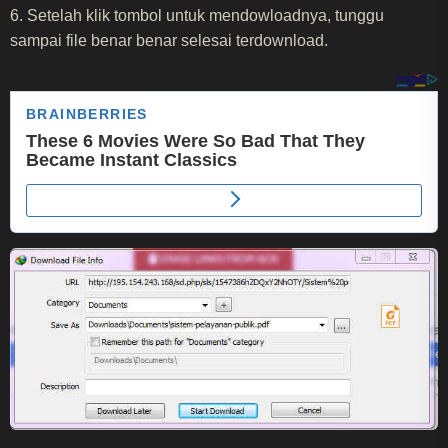
6. Setelah klik tombol untuk mendowloadnya, tunggu
sampai file benar benar selesai terdownload.