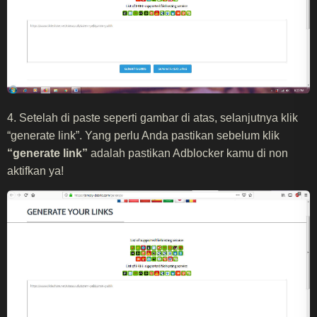
4. Setelah di paste seperti gambar di atas, selanjutnya klik
“generate link”. Yang perlu Anda pastikan sebelum klik
“generate link”
adalah pastikan Adblocker kamu di non
aktifkan ya!