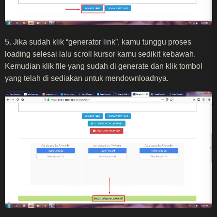
5. Jika sudah klik “generator link”, kamu tunggu proses
loading selesai lalu scroll kursor kamu sedikit kebawah.
Kemudian klik file yang sudah di generate dan klik tombol
yang telah di sediakan untuk mendownloadnya.