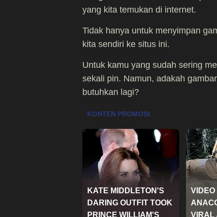
yang kita temukan di internet.
Tidak hanya untuk menyimpan gamb
kita sendiri ke situs ini.
Untuk kamu yang sudah sering men
sekali pin. Namun, adakah gambar
butuhkan lagi?