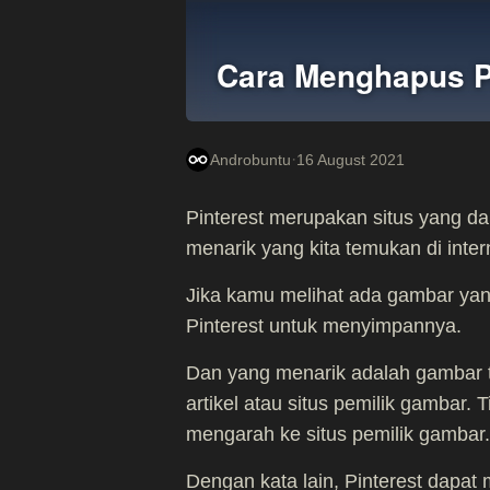
Cara Menghapus Pi
·
Androbuntu
16 August 2021
Pinterest merupakan situs yang 
menarik yang kita temukan di intern
Jika kamu melihat ada gambar ya
Pinterest untuk menyimpannya.
Dan yang menarik adalah gambar ter
artikel atau situs pemilik gambar. 
mengarah ke situs pemilik gambar.
Dengan kata lain, Pinterest dapa