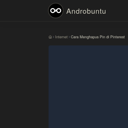
Androbuntu
Internet
Cara Menghapus Pin di Pinterest
Beranda