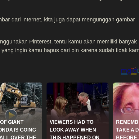
ar dari internet, kita juga dapat mengunggah gambar
ggunakan Pinterest, tentu kamu akan memiliki banyak
 yang ingin kamu hapus dari pin karena sudah tidak ka