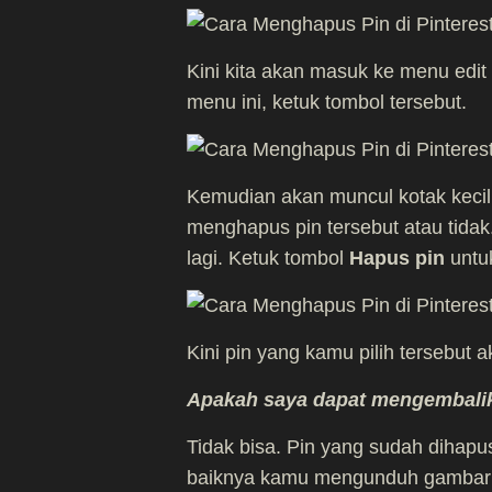
Kini kita akan masuk ke menu edit
menu ini, ketuk tombol tersebut.
Kemudian akan muncul kotak kecil
menghapus pin tersebut atau tidak
lagi. Ketuk tombol
Hapus pin
untu
Kini pin yang kamu pilih tersebut 
Apakah saya dapat mengembalik
Tidak bisa. Pin yang sudah dihap
baiknya kamu mengunduh gambar p