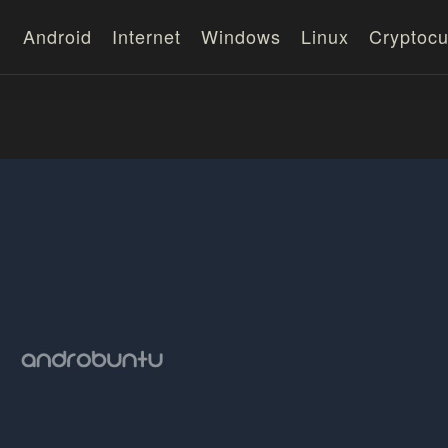
Android
Internet
Windows
Linux
Cryptocu