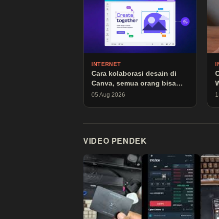
INTERNET
I
Cara kolaborasi desain di
C
Canva, semua orang bisa
W
ikut edit
D
05 Aug 2026
1
VIDEO PENDEK