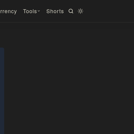
rrency
Tools
Shorts