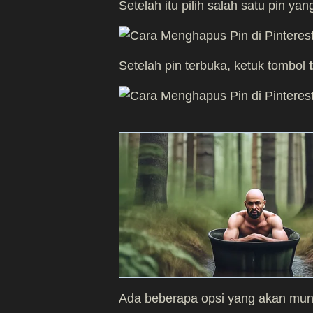
Setelah itu pilih salah satu pin y
Setelah pin terbuka, ketuk tombol
Ada beberapa opsi yang akan munc