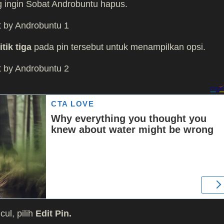
ang ingin Sobat Androbuntu hapus.
titik tiga
pada pin tersebut untuk menampilkan opsi.
ul, pilih
Edit Pin.