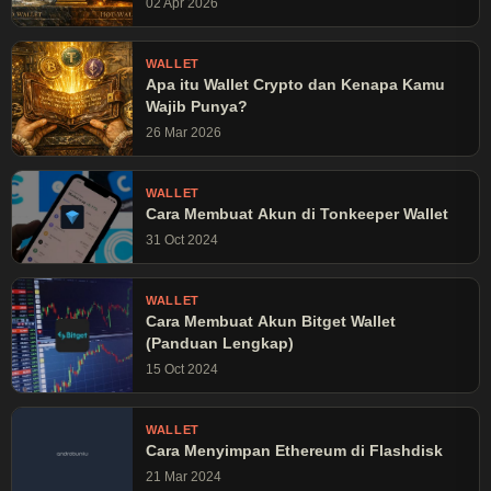
riset mendalam dan pengalaman langsung untuk membantu
02 Apr 2026
pembaca memahami dunia cryptocurrency dengan lebih
baik. Konten di blog ini bersifat edukatif dan bukan
WALLET
merupakan ajakan atau saran investasi—selalu lakukan riset
Apa itu Wallet Crypto dan Kenapa Kamu
mandiri (DYOR) sebelum mengambil keputusan finansial.
Wajib Punya?
26 Mar 2026
WALLET
Cara Membuat Akun di Tonkeeper Wallet
31 Oct 2024
WALLET
Cara Membuat Akun Bitget Wallet
(Panduan Lengkap)
15 Oct 2024
WALLET
Cara Menyimpan Ethereum di Flashdisk
21 Mar 2024