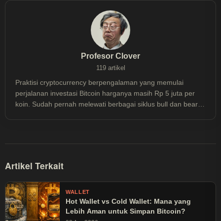
Profesor Clover
119 artikel
Praktisi cryptocurrency berpengalaman yang memulai
perjalanan investasi Bitcoin harganya masih Rp 5 juta per
koin. Sudah pernah melewati berbagai siklus bull dan bear
market sejak 2013, termasuk mengalami floating loss hingga
50% dan meraih profit berkali lipat, ia memahami dinamika
pasar crypto dari pengalaman nyata—bukan sekadar teori.
Lebih dari sekadar investor, ia mendalami aspek teknis
blockchain dan konsisten mengikuti perkembangan
Artikel Terkait
ekosistem cryptocurrency secara menyeluruh. Kini fokus
pada strategi investasi Bitcoin jangka panjang, berbagi
pengetahuan teknis mulai dari cara kerja Bitcoin, teknologi
WALLET
Hot Wallet vs Cold Wallet: Mana yang
blockchain, hingga tutorial praktis penggunaan wallet dan
Lebih Aman untuk Simpan Bitcoin?
exchange melalui blog ini. Semua konten ditulis berdasarkan