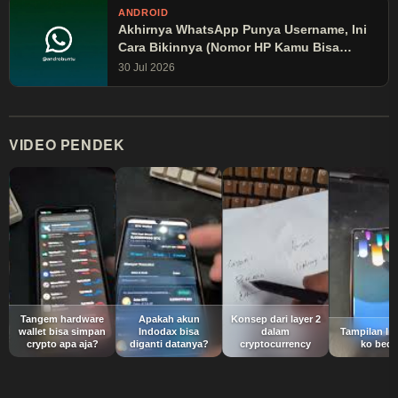
ANDROID
Akhirnya WhatsApp Punya Username, Ini
Cara Bikinnya (Nomor HP Kamu Bisa
Disembunyikan!)
30 Jul 2026
VIDEO PENDEK
Tangem hardware
Apakah akun
Konsep dari layer 2
wallet bisa simpan
Indodax bisa
dalam
Tampilan In
crypto apa aja?
diganti datanya?
cryptocurrency
ko bed