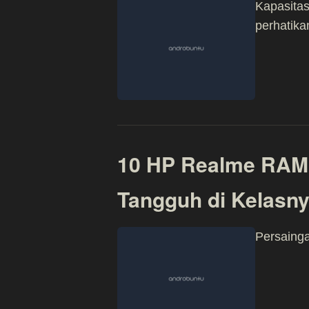
Kapasita
perhatika
10 HP Realme RAM 
Tangguh di Kelasn
Persainga