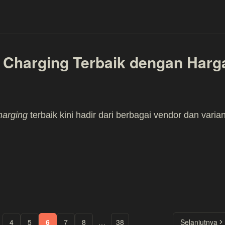
 Charging Terbaik dengan Harg
harging
terbaik kini hadir dari berbagai vendor dan varian
4
5
6
7
8
…
38
Selanjutnya