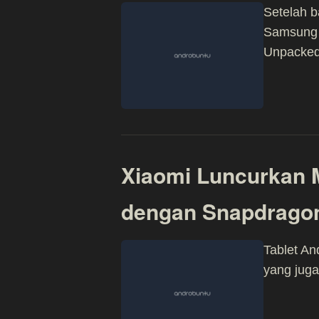
Setelah b
Samsung s
Unpacked
Xiaomi Luncurkan Mi
dengan Snapdrago
Tablet An
yang juga