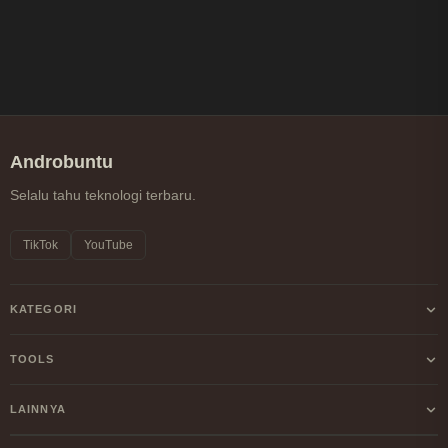
Androbuntu
Selalu tahu teknologi terbaru.
TikTok
YouTube
KATEGORI
Android
TOOLS
Internet
Kalkulator Profit/Loss Crypto
LAINNYA
Windows
Kalkulator DCA Crypto