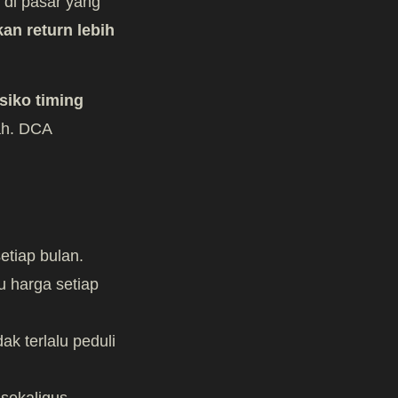
 di pasar yang
an return lebih
siko timing
dah. DCA
etiap bulan.
 harga setiap
ak terlalu peduli
sekaligus.