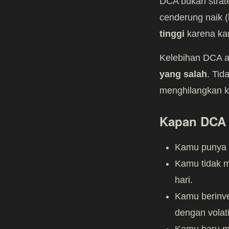
DCA bukan strate
cenderung naik (
tinggi
karena kam
Kelebihan DCA ad
yang salah
. Tid
menghilangkan k
Kapan DCA 
Kamu punya pe
Kamu tidak 
hari.
Kamu berinves
dengan volati
Kamu baru mu