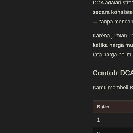
DCA adalah stra
secara konsist
— tanpa mencoba
Karena jumlah u
ketika harga m
rata harga belim
Contoh DC
Kamu membeli BT
Bulan
1