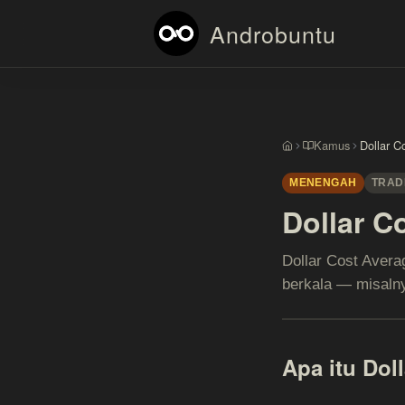
Androbuntu
Kamus
Dollar C
Beranda
MENENGAH
TRAD
Dollar C
Dollar Cost Avera
berkala — misalny
Apa itu Dol