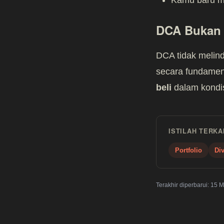
DCA Bukan 
DCA tidak melind
secara fundament
beli
dalam kondis
ISTILAH TERKA
Portfolio
Div
Terakhir diperbarui:
15 M