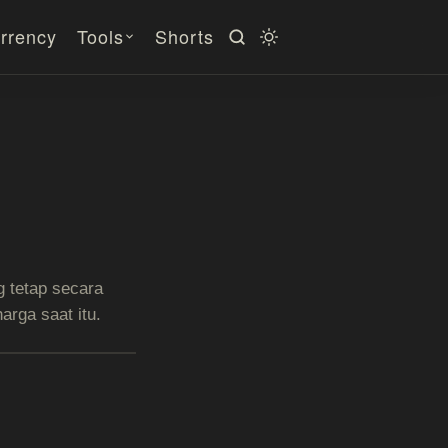
rrency
Tools
Shorts
g tetap secara
rga saat itu.