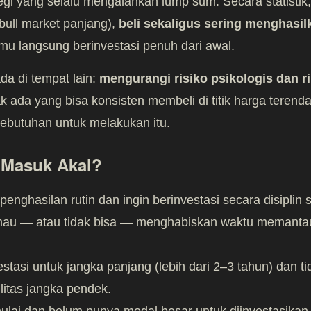
gi yang selalu mengalahkan lump sum. Secara statistik,
bull market panjang),
beli sekaligus sering menghasilk
u langsung berinvestasi penuh dari awal.
a di tempat lain:
mengurangi risiko psikologis dan ri
ak ada yang bisa konsisten membeli di titik harga teren
ebutuhan untuk melakukan itu.
Masuk Akal?
nghasilan rutin dan ingin berinvestasi secara disiplin s
mau — atau tidak bisa — menghabiskan waktu memantau
tasi untuk jangka panjang (lebih dari 2–3 tahun) dan tid
litas jangka pendek.
lai dan belum punya modal besar untuk diinvestasikan 