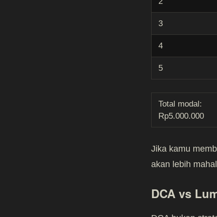
2
3
4
5
Total modal:
Rp5.000.000
Jika kamu membel
akan lebih mahal
DCA vs Lum