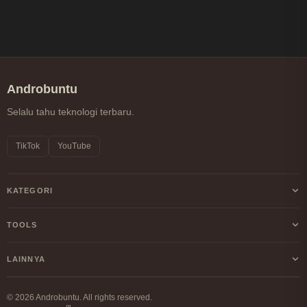
Androbuntu
Selalu tahu teknologi terbaru.
TikTok
YouTube
KATEGORI
Android
TOOLS
Internet
Kalkulator Profit/Loss Crypto
LAINNYA
Windows
Kalkulator DCA Crypto
Tentang Kami
Linux
© 2026 Androbuntu. All rights reserved.
Perbandingan Fee Exchange