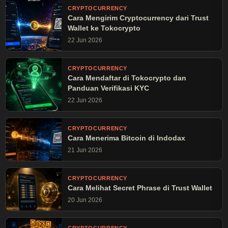
pengetahuan teknis mulai dari cara kerja Bitcoin, teknologi
CRYPTOCURRENCY
Cara Mengirim Cryptocurrency dari Trust
blockchain, hingga tutorial praktis penggunaan wallet dan
Wallet ke Tokocrypto
exchange melalui blog ini. Semua konten ditulis berdasarkan
riset mendalam dan pengalaman langsung untuk membantu
22 Jun 2026
pembaca memahami dunia cryptocurrency dengan lebih
baik. Konten di blog ini bersifat edukatif dan bukan
CRYPTOCURRENCY
merupakan ajakan atau saran investasi—selalu lakukan riset
Cara Mendaftar di Tokocrypto dan
mandiri (DYOR) sebelum mengambil keputusan finansial.
Panduan Verifikasi KYC
22 Jun 2026
CRYPTOCURRENCY
Cara Menerima Bitcoin di Indodax
21 Jun 2026
CRYPTOCURRENCY
Cara Melihat Secret Phrase di Trust Wallet
20 Jun 2026
CRYPTOCURRENCY