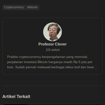
Cryptocurrency
#bitcoin
Profesor Clover
119 artikel
Praktisi cryptocurrency berpengalaman yang memulai
perjalanan investasi Bitcoin harganya masih Rp 5 juta per
koin. Sudah pernah melewati berbagai siklus bull dan bear
market sejak 2013, termasuk mengalami floating loss hingga
50% dan meraih profit berkali lipat, ia memahami dinamika
pasar crypto dari pengalaman nyata—bukan sekadar teori.
Lebih dari sekadar investor, ia mendalami aspek teknis
blockchain dan konsisten mengikuti perkembangan
Artikel Terkait
ekosistem cryptocurrency secara menyeluruh. Kini fokus
pada strategi investasi Bitcoin jangka panjang, berbagi