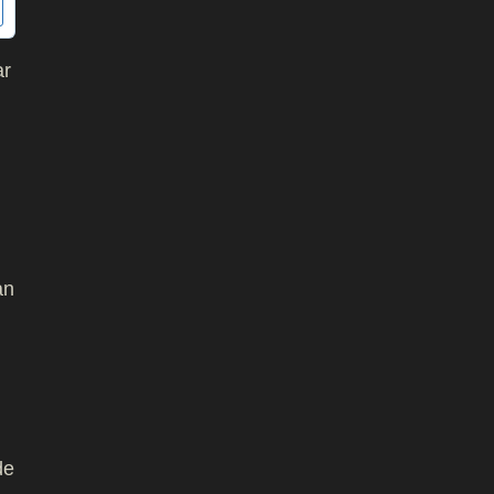
ar
an
de