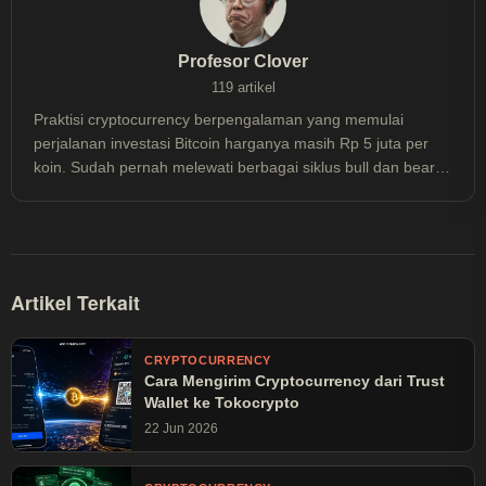
Profesor Clover
119 artikel
Praktisi cryptocurrency berpengalaman yang memulai
perjalanan investasi Bitcoin harganya masih Rp 5 juta per
koin. Sudah pernah melewati berbagai siklus bull dan bear
market sejak 2013, termasuk mengalami floating loss hingga
50% dan meraih profit berkali lipat, ia memahami dinamika
pasar crypto dari pengalaman nyata—bukan sekadar teori.
Lebih dari sekadar investor, ia mendalami aspek teknis
blockchain dan konsisten mengikuti perkembangan
Artikel Terkait
ekosistem cryptocurrency secara menyeluruh. Kini fokus
pada strategi investasi Bitcoin jangka panjang, berbagi
pengetahuan teknis mulai dari cara kerja Bitcoin, teknologi
CRYPTOCURRENCY
Cara Mengirim Cryptocurrency dari Trust
blockchain, hingga tutorial praktis penggunaan wallet dan
Wallet ke Tokocrypto
exchange melalui blog ini. Semua konten ditulis berdasarkan
riset mendalam dan pengalaman langsung untuk membantu
22 Jun 2026
pembaca memahami dunia cryptocurrency dengan lebih
baik. Konten di blog ini bersifat edukatif dan bukan