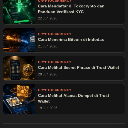
CRYPTOCURRENCY
merupakan ajakan atau saran investasi—selalu lakukan riset
Cara Mendaftar di Tokocrypto dan
mandiri (DYOR) sebelum mengambil keputusan finansial.
Panduan Verifikasi KYC
22 Jun 2026
CRYPTOCURRENCY
Cara Menerima Bitcoin di Indodax
21 Jun 2026
CRYPTOCURRENCY
Cara Melihat Secret Phrase di Trust Wallet
20 Jun 2026
CRYPTOCURRENCY
Cara Melihat Alamat Dompet di Trust
Wallet
19 Jun 2026