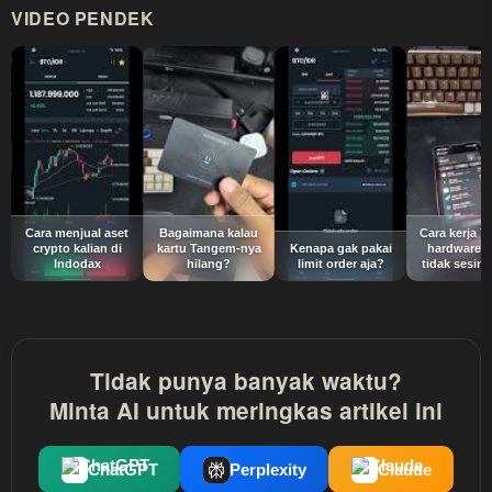
VIDEO PENDEK
Cara menjual aset
Bagaimana kalau
Cara kerja 
crypto kalian di
kartu Tangem-nya
Kenapa gak pakai
hardware w
Indodax
hilang?
limit order aja?
tidak sesimp
Tidak punya banyak waktu?
Minta AI untuk meringkas artikel ini
ChatGPT
Perplexity
Claude