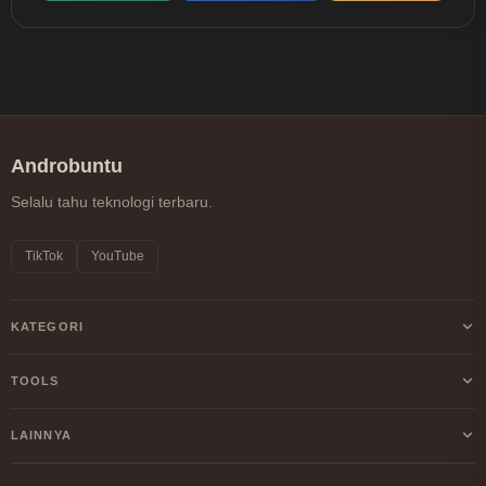
Androbuntu
Selalu tahu teknologi terbaru.
TikTok
YouTube
KATEGORI
Android
TOOLS
Internet
Kalkulator Profit/Loss Crypto
LAINNYA
Windows
Kalkulator DCA Crypto
Tentang Kami