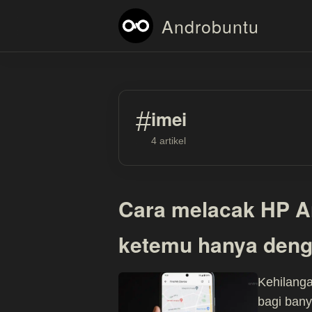
Androbuntu
#
imei
4 artikel
Cara melacak HP A
ketemu hanya deng
Kehilang
bagi bany