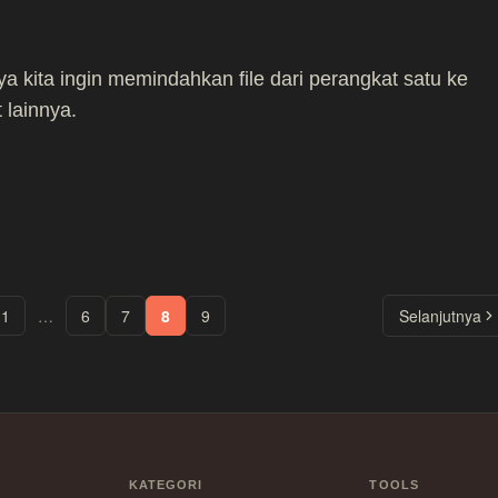
a kita ingin memindahkan file dari perangkat satu ke
 lainnya.
1
…
6
7
8
9
Selanjutnya
KATEGORI
TOOLS