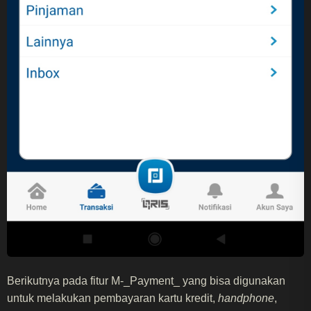
Berikutnya pada fitur M-_Payment_ yang bisa digunakan
untuk melakukan pembayaran kartu kredit,
handphone
,