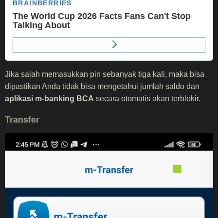
Jika salah memasukkan pin sebanyak tiga kali, maka bisa
dipastikan Anda tidak bisa mengetahui jumlah saldo dan
aplikasi m-banking BCA
secara otomatis akan terblokir.
Transfer