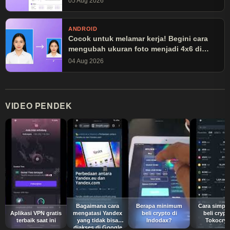
05 Aug 2026
ANDROID
Cocok untuk melamar kerja! Begini cara
mengubah ukuran foto menjadi 4x6 di
Canva
04 Aug 2026
VIDEO PENDEK
Bagaimana cara
Berapa minimum
Cara simpel
Aplikasi VPN gratis
mengatasi Yandex
beli crypto di
beli crypt
terbaik saat ini
yang tidak bisa
Indodax?
Tokocryp
diakses di Google