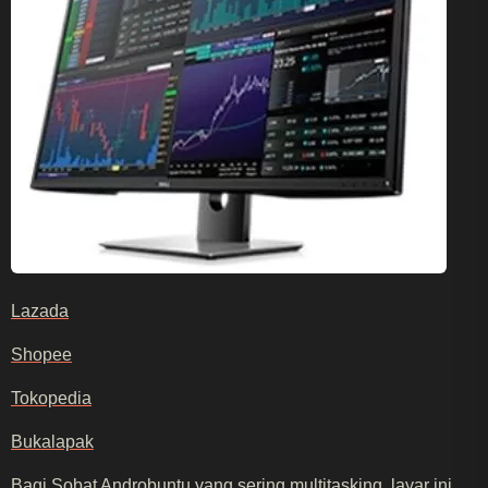
Lazada
Shopee
Tokopedia
Bukalapak
Bagi Sobat Androbuntu yang sering
multitasking
, layar ini