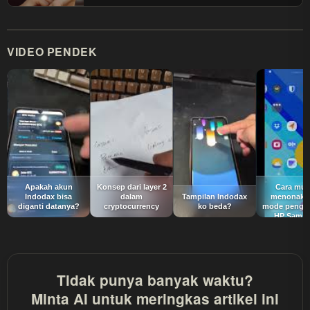
VIDEO PENDEK
Apakah akun
Konsep dari layer 2
Cara mu
Indodax bisa
dalam
Tampilan Indodax
menonakti
diganti datanya?
cryptocurrency
ko beda?
mode penge
HP Sams
Tidak punya banyak waktu?
Minta AI untuk meringkas artikel ini