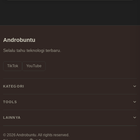
Androbuntu
Selalu tahu teknologi terbaru.
TikTok
YouTube
KATEGORI
Android
TOOLS
Internet
Kalkulator Profit/Loss Crypto
LAINNYA
Windows
Kalkulator DCA Crypto
Tentang Kami
Linux
© 2026 Androbuntu. All rights reserved.
Perbandingan Fee Exchange