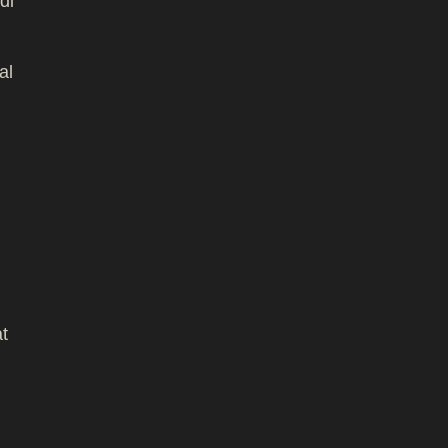
di
al
t