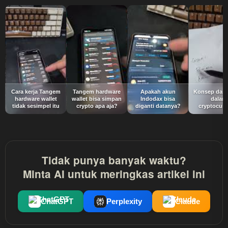
Cara kerja Tangem
Tangem hardware
Apakah akun
Konsep dari 
hardware wallet
wallet bisa simpan
Indodax bisa
dalam
tidak sesimpel itu
crypto apa aja?
diganti datanya?
cryptocurr
Tidak punya banyak waktu?
Minta AI untuk meringkas artikel ini
ChatGPT
Perplexity
Claude