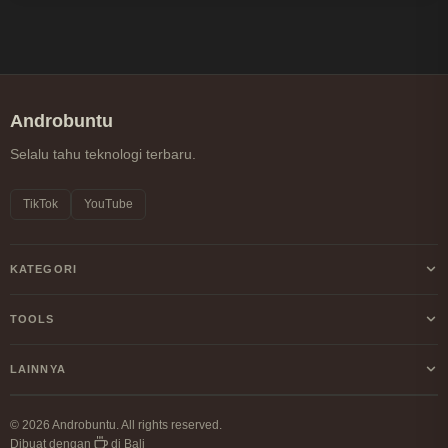
Androbuntu
Selalu tahu teknologi terbaru.
TikTok
YouTube
KATEGORI
Android
TOOLS
Internet
Kalkulator Profit/Loss Crypto
LAINNYA
Windows
Kalkulator DCA Crypto
Tentang Kami
Linux
© 2026 Androbuntu. All rights reserved.
Perbandingan Fee Exchange
Dibuat dengan
di Bali