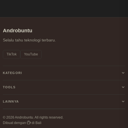
Androbuntu
Selalu tahu teknologi terbaru.
TikTok
YouTube
KATEGORI
Android
TOOLS
Internet
Kalkulator Profit/Loss Crypto
LAINNYA
Windows
Kalkulator DCA Crypto
Tentang Kami
Linux
© 2026 Androbuntu. All rights reserved.
Perbandingan Fee Exchange
Dibuat dengan
di Bali
Kebijakan Privasi
Cryptocurrency