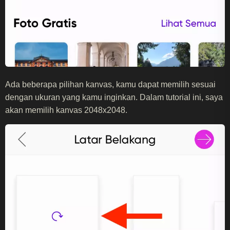
Ada beberapa pilihan kanvas, kamu dapat memilih sesuai
dengan ukuran yang kamu inginkan. Dalam tutorial ini, saya
akan memilih kanvas 2048x2048.