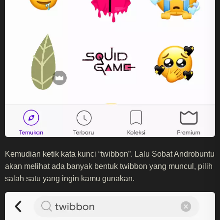
Kemudian ketik kata kunci “twibbon”. Lalu Sobat Androbuntu
akan melihat ada banyak bentuk twibbon yang muncul, pilih
salah satu yang ingin kamu gunakan.