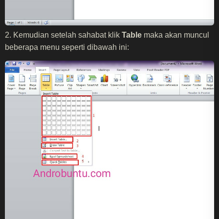
2. Kemudian setelah sahabat klik
Table
maka akan muncul
beberapa menu seperti dibawah ini: