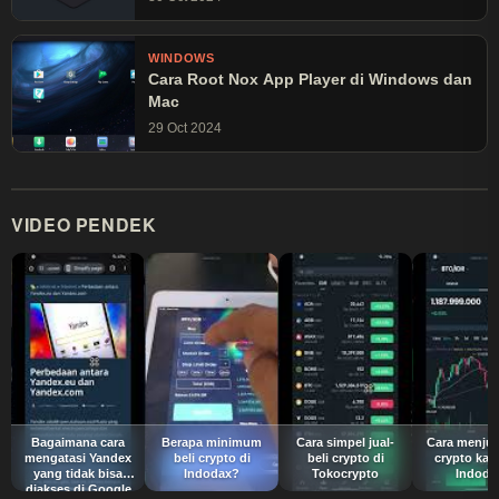
WINDOWS
Cara Root Nox App Player di Windows dan
Mac
29 Oct 2024
VIDEO PENDEK
Bagaimana cara
Berapa minimum
Cara simpel jual-
Cara menjua
mengatasi Yandex
beli crypto di
beli crypto di
crypto kali
yang tidak bisa
Indodax?
Tokocrypto
Indoda
diakses di Google