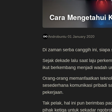
Cara Mengetahui K
·
Androbuntu
01 January 2020
Di zaman serba canggih ini, siapa
Sejak dekade lalu saat laju perke
ikut berkembang menjadi wadah unt
Orang-orang memanfaatkan teknolo
sesederhana komunikasi pribadi sa
pekerjaan.
Tak pelak, hal ini pun berimbas 
pihak ketiga untuk sekadar ngobro