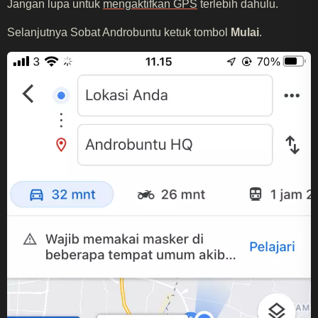
Jangan lupa untuk
mengaktifkan GPS
terlebih dahulu.
Selanjutnya Sobat Androbuntu ketuk tombol
Mulai
.