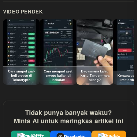
VIDEO PENDEK
Cara simpel jual-
Cara menjual aset
Bagaimana kalau
beli crypto di
crypto kalian di
kartu Tangem-nya
Kenapa gak 
Tokocrypto
Indodax
hilang?
limit order
Tidak punya banyak waktu?
Minta AI untuk meringkas artikel ini