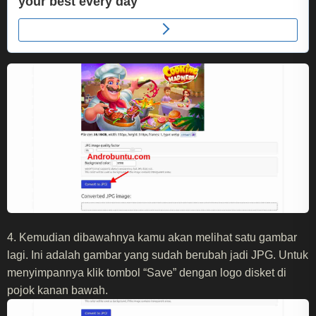
4. Kemudian dibawahnya kamu akan melihat satu gambar
lagi. Ini adalah gambar yang sudah berubah jadi JPG. Untuk
menyimpannya klik tombol “Save” dengan logo disket di
pojok kanan bawah.