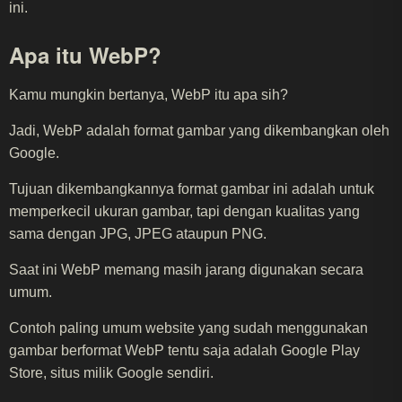
ini.
Apa itu WebP?
Kamu mungkin bertanya, WebP itu apa sih?
Jadi, WebP adalah format gambar yang dikembangkan oleh
Google.
Tujuan dikembangkannya format gambar ini adalah untuk
memperkecil ukuran gambar, tapi dengan kualitas yang
sama dengan JPG, JPEG ataupun PNG.
Saat ini WebP memang masih jarang digunakan secara
umum.
Contoh paling umum website yang sudah menggunakan
gambar berformat WebP tentu saja adalah Google Play
Store, situs milik Google sendiri.