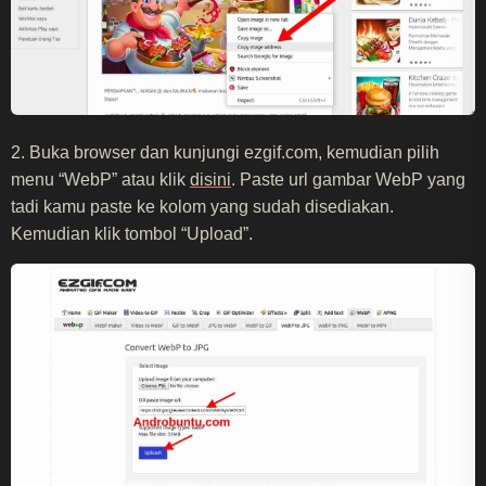
2. Buka browser dan kunjungi ezgif.com, kemudian pilih
menu “WebP” atau klik
disini
. Paste url gambar WebP yang
tadi kamu paste ke kolom yang sudah disediakan.
Kemudian klik tombol “Upload”.