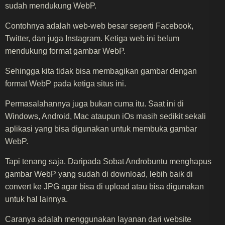
sudah mendukung WebP.
Contohnya adalah web-web besar seperti Facebook,
Twitter, dan juga Instagram. Ketiga web ini belum
mendukung format gambar WebP.
Sehingga kita tidak bisa membagikan gambar dengan
format WebP pada ketiga situs ini.
Permasalahannya juga bukan cuma itu. Saat ini di
Windows, Android, Mac ataupun iOs masih sedikit sekali
aplikasi yang bisa digunakan untuk membuka gambar
WebP.
Tapi tenang saja. Daripada Sobat Androbuntu menghapus
gambar WebP yang sudah di download, lebih baik di
convert ke JPG agar bisa di upload atau bisa digunakan
untuk hal lainnya.
Caranya adalah menggunakan layanan dari website