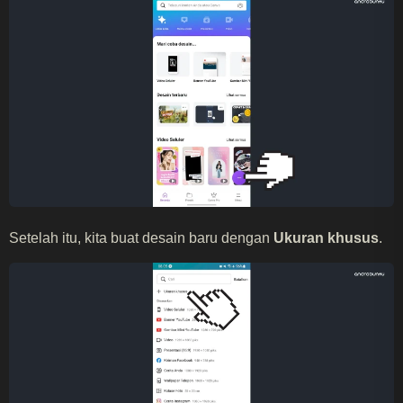
Setelah itu, kita buat desain baru dengan
Ukuran khusus
.