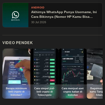
ANDROID
Akhirnya WhatsApp Punya Username, Ini
Cara Bikinnya (Nomor HP Kamu Bisa
Disembunyikan!)
30 Jul 2026
VIDEO PENDEK
Berapa minimum
Cara simpel jual-
Cara menjual aset
Bagaimana 
beli crypto di
beli crypto di
crypto kalian di
kartu Tange
Indodax?
Tokocrypto
Indodax
hilang