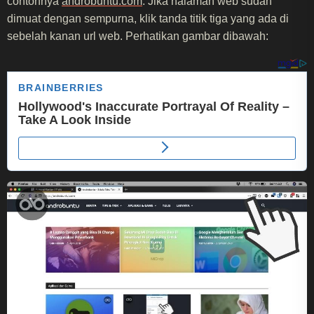
contohnya
androbuntu.com
. Jika halaman web sudah
dimuat dengan sempurna, klik tanda titik tiga yang ada di
sebelah kanan url web. Perhatikan gambar dibawah: