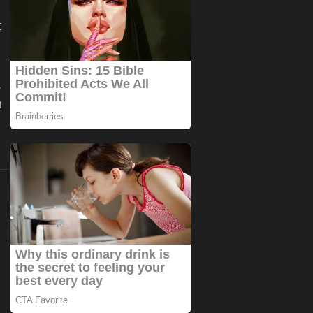
t
.
h