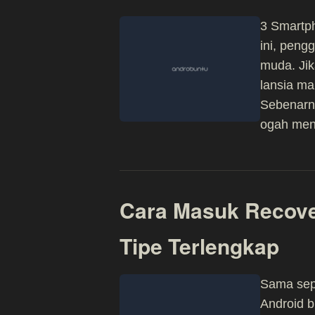
3 Smartp
ini, peng
muda. Jik
lansia m
Sebenarn
ogah men
Cara Masuk Recov
Tipe Terlengkap
Sama sepe
Android b