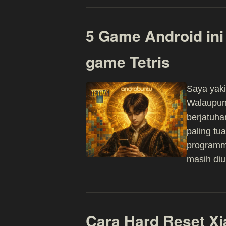
5 Game Android ini
game Tetris
Saya yaki
Walaupun 
berjatuhan
paling tu
programme
masih diu
Cara Hard Reset Xi