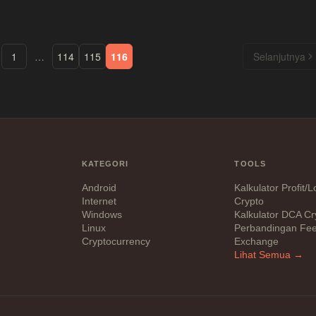
1
…
114
115
116
Selanjutnya
KATEGORI
TOOLS
Android
Kalkulator Profit/
Internet
Crypto
Windows
Kalkulator DCA Cr
Linux
Perbandingan Fe
Cryptocurrency
Exchange
Lihat Semua →