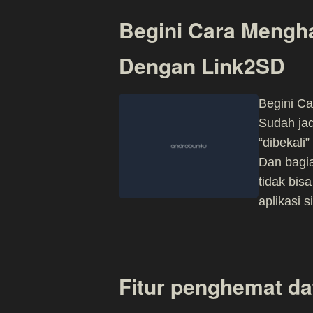
Begini Cara Mengha
Dengan Link2SD
Begini Ca
Sudah jad
“dibekali
Dan bagia
tidak bis
aplikasi s
Fitur penghemat da