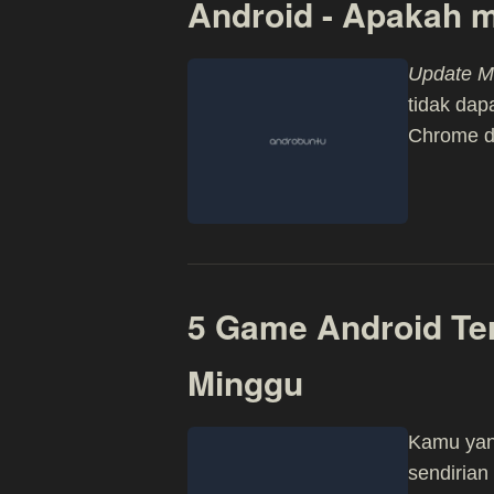
Android - Apakah m
Update M
tidak da
Chrome d
5 Game Android Te
Minggu
Kamu yan
sendirian