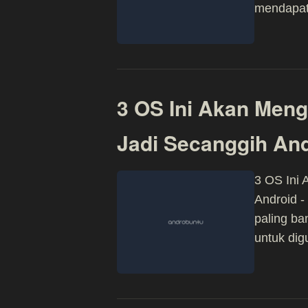
mendapati
3 OS Ini Akan Men
Jadi Secanggih An
3 OS Ini
Android -
paling ba
untuk dig