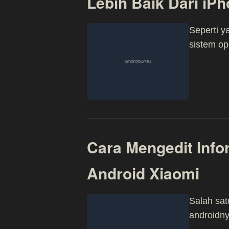
Lebih Baik Dari iP
Seperti y
sistem op
Cara Mengedit Info
Android Xiaomi
Salah sat
androidn