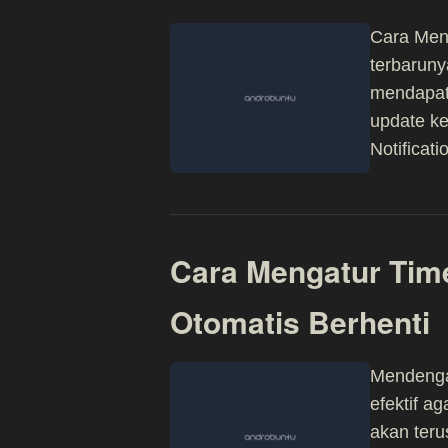
Cara Meng
terbaruny
mendapat
update ke
Notificati
Cara Mengatur Time
Otomatis Berhenti
Mendenga
efektif a
akan teru