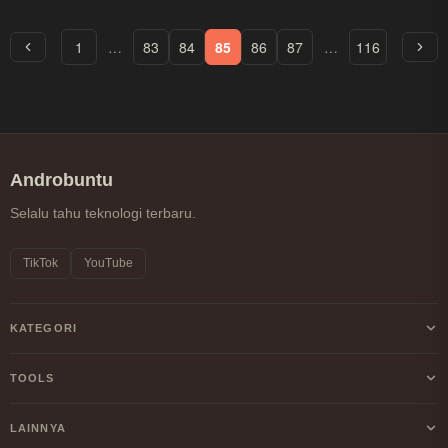
1
…
83
84
85
86
87
…
116
Androbuntu
Selalu tahu teknologi terbaru.
TikTok
YouTube
KATEGORI
Android
TOOLS
Internet
Kalkulator Profit/Loss Crypto
LAINNYA
Windows