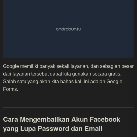
Google memiliki banyak sekali layanan, dan sebagian besar
dari layanan tersebut dapat kita gunakan secara gratis.
Salah satu yang akan kita bahas kali ini adalah Google
Forms.
Cara Mengembalikan Akun Facebook
yang Lupa Password dan Email