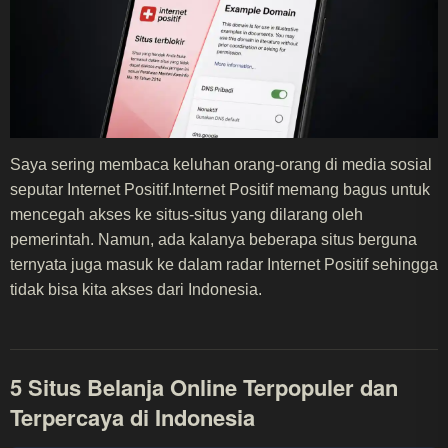
Saya sering membaca keluhan orang-orang di media sosial
seputar Internet Positif.Internet Positif memang bagus untuk
mencegah akses ke situs-situs yang dilarang oleh
pemerintah. Namun, ada kalanya beberapa situs berguna
ternyata juga masuk ke dalam radar Internet Positif sehingga
tidak bisa kita akses dari Indonesia.
5 Situs Belanja Online Terpopuler dan
Terpercaya di Indonesia