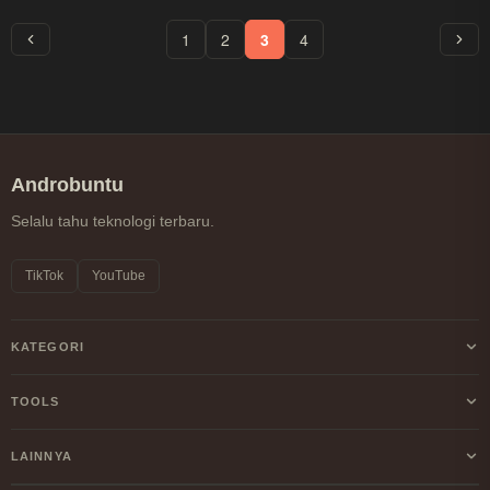
1
2
3
4
Androbuntu
Selalu tahu teknologi terbaru.
TikTok
YouTube
KATEGORI
Android
TOOLS
Internet
Kalkulator Profit/Loss Crypto
LAINNYA
Windows
Kalkulator DCA Crypto