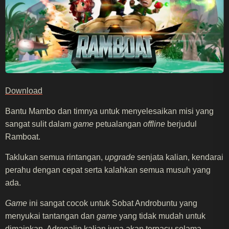
Download
Bantu Mambo dan timnya untuk menyelesaikan misi yang
sangat sulit dalam
game
petualangan
offline
berjudul
Ramboat.
Taklukan semua rintangan,
upgrade
senjata kalian, kendarai
perahu dengan cepat serta kalahkan semua musuh yang
ada.
Game
ini sangat cocok untuk Sobat Androbuntu yang
menyukai tantangan dan
game
yang tidak mudah untuk
dimainkan. Adrenalin kalian juga akan terpacu selama