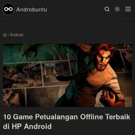
Androbuntu
Android
Beranda
10 Game Petualangan Offline Terbaik
di HP Android