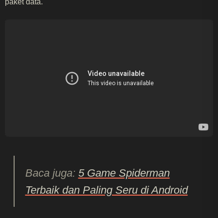
paket data.
Baca juga:
5 Game Spiderman
Terbaik dan Paling Seru di Android