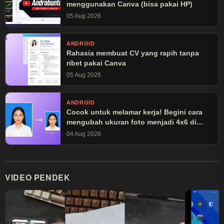
menggunakan Canva (bisa pakai HP)
05 Aug 2026
ANDROID
Rahasia membuat CV yang rapih tanpa
ribet pakai Canva
05 Aug 2026
ANDROID
Cocok untuk melamar kerja! Begini cara
mengubah ukuran foto menjadi 4x6 di
Canva
04 Aug 2026
VIDEO PENDEK