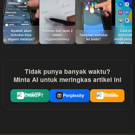
Apakah akun
Konsep dari layer 2
Cara mu
Indodax bisa
dalam
Tampilan Indodax
menonakti
diganti datanya?
cryptocurrency
ko beda?
mode penge
HP Sams
Tidak punya banyak waktu?
Minta AI untuk meringkas artikel ini
ChatGPT
Perplexity
Claude