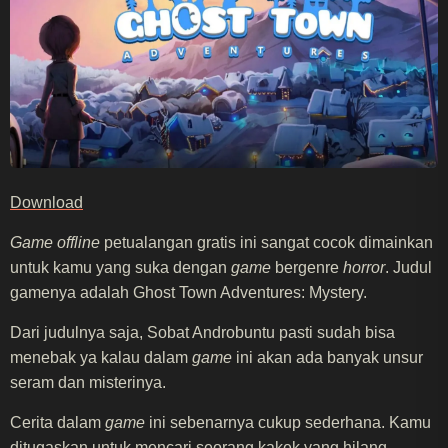
Download
Game offline
petualangan gratis ini sangat cocok dimainkan
untuk kamu yang suka dengan
game
bergenre
horror
. Judul
gamenya adalah Ghost Town Adventures: Mystery.
Dari judulnya saja, Sobat Androbuntu pasti sudah bisa
menebak ya kalau dalam
game
ini akan ada banyak unsur
seram dan misterinya.
Cerita dalam
game
ini sebenarnya cukup sederhana. Kamu
ditugaskan untuk mencari seorang kakek yang hilang