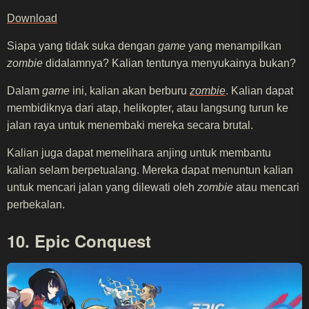
Download
Siapa yang tidak suka dengan
game
yang menampilkan
zombie
didalamnya? Kalian tentunya menyukainya bukan?
Dalam
game
ini, kalian akan berburu
zombie
. Kalian dapat
membidiknya dari atap, helikopter, atau langsung turun ke
jalan raya untuk menembaki mereka secara brutal.
Kalian juga dapat memelihara anjing untuk membantu
kalian selam berpetualang. Mereka dapat menuntun kalian
untuk mencari jalan yang dilewati oleh
zombie
atau mencari
perbekalan.
10. Epic Conquest