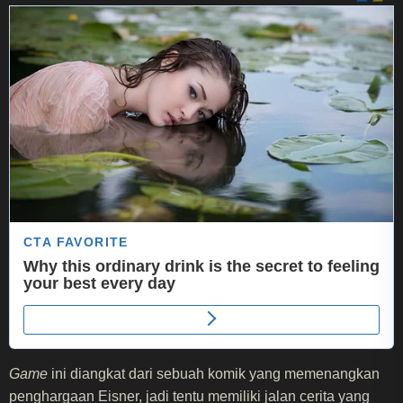
Game
ini diangkat dari sebuah komik yang memenangkan
penghargaan Eisner, jadi tentu memiliki jalan cerita yang