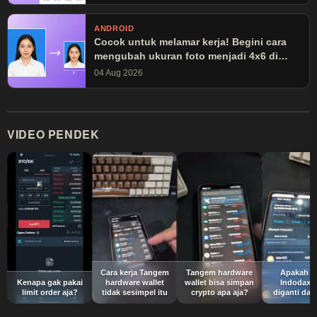
ANDROID
Cocok untuk melamar kerja! Begini cara
mengubah ukuran foto menjadi 4x6 di
Canva
04 Aug 2026
VIDEO PENDEK
Cara kerja Tangem
Tangem hardware
Apakah a
Kenapa gak pakai
hardware wallet
wallet bisa simpan
Indodax b
limit order aja?
tidak sesimpel itu
crypto apa aja?
diganti dat