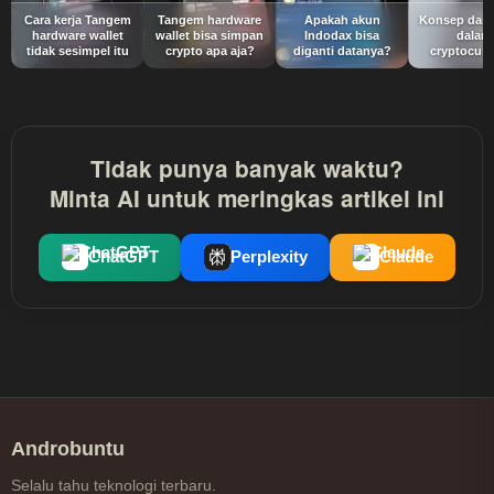
Cara kerja Tangem
Tangem hardware
Apakah akun
Konsep dari 
hardware wallet
wallet bisa simpan
Indodax bisa
dalam
tidak sesimpel itu
crypto apa aja?
diganti datanya?
cryptocurr
Tidak punya banyak waktu?
Minta AI untuk meringkas artikel ini
ChatGPT
Perplexity
Claude
Androbuntu
Selalu tahu teknologi terbaru.