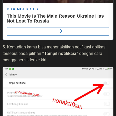
5. Kemudian kamu bisa menonaktifkan notifikasi aplikasi
tersebut pada pilihan
“Tampil notifikasi”
dengan cara
menggeser slider ke kiri.