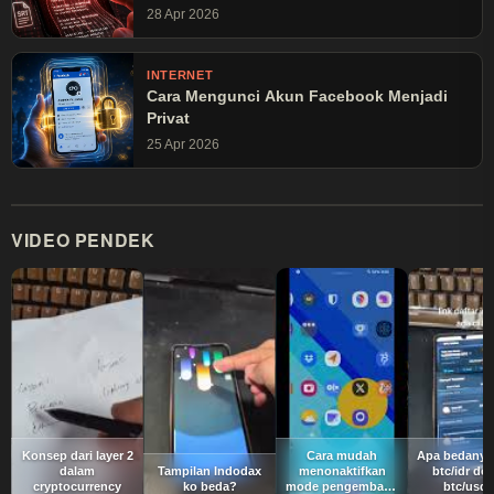
28 Apr 2026
INTERNET
Cara Mengunci Akun Facebook Menjadi
Privat
25 Apr 2026
VIDEO PENDEK
Konsep dari layer 2
Cara mudah
Apa bedanya 
dalam
Tampilan Indodax
menonaktifkan
btc/idr de
cryptocurrency
ko beda?
mode pengembang
btc/usdt