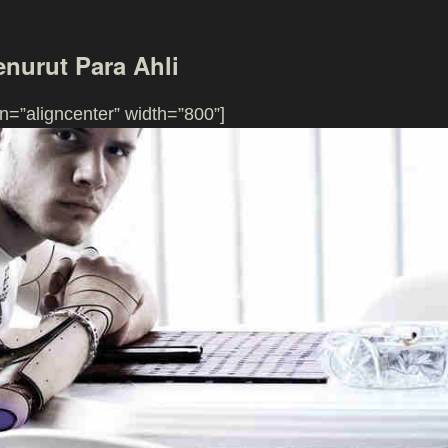
nurut Para Ahli
n=”aligncenter” width=”800”]