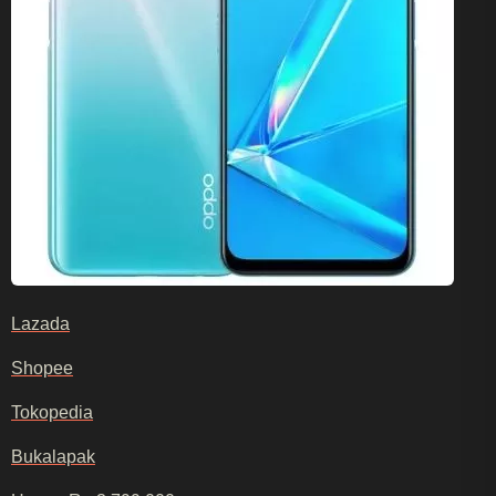
Lazada
Shopee
Tokopedia
Bukalapak