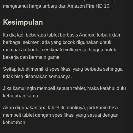
mengetahui harga terbaru dari Amazon Fire HD 10.
Kesimpulan
Itu dia tadi beberapa tablet berbasis Android terbaik dari
berbagai sekmen, ada yang cocok digunakan untuk
membaca ebook, menikmati multimedia, hingga untuk
bekerja dan bermain game.
Setiap tablet memiliki spesifikasi yang berbeda sehingga
tidak bisa disamakan semuanya.
Jika kamu ingin membeli sebuah tablet, maka ketahui dulu
kebutuhan kamu.
Akan digunakan apa tablet itu nantinya, jadi kamu bisa
membeli tablet dengan spesifikasi yang sesuai dengan
kebutuhan.