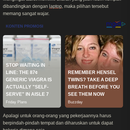
dibandingkan dengan
laptop
, maka pilihan tersebut
memang sangat wajar.
Apalagi untuk orang-orang yang pekerjaannya harus
berpindah-pindah tempat dan diharuskan untuk dapat