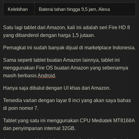
Kelebihan
Baterai tahan hingga 9,5 jam, Alexa
Satu lagi tablet dari Amazon, kali ini adalah seri Fire HD 8
yang dibanderol dengan harga 1,5 jutaan.
Pernagkat ini sudah banyak dijual di marketplace Indonesia.
Sama seperti tablet buatan Amazon lainnya, tablet ini
menggunakan Fire OS buatan Amazon yang sebenarnya
masih berbasis
Android
.
Hanya saja dibalut dengan UI khas dari Amazon.
Tersedia varian dengan layar 8 inci yang akan saya bahas
di poin nomor 7.
Tablet yang satu ini menggunakan CPU Mediatek MT8168A
dan penyimpanan internal 32GB.