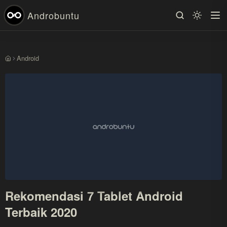
Androbuntu
Android
Beranda
Rekomendasi 7 Tablet Android
Terbaik 2020