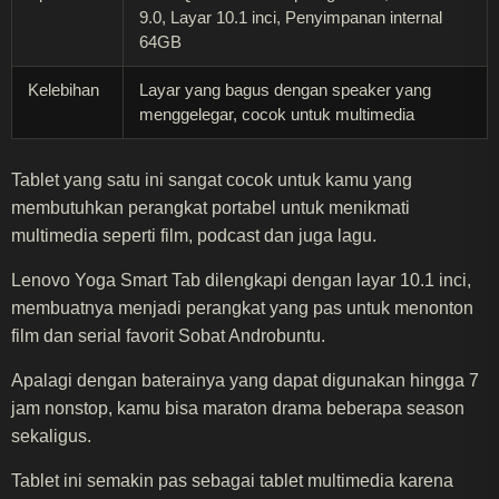
9.0, Layar 10.1 inci, Penyimpanan internal
64GB
Kelebihan
Layar yang bagus dengan speaker yang
menggelegar, cocok untuk multimedia
Tablet yang satu ini sangat cocok untuk kamu yang
membutuhkan perangkat portabel untuk menikmati
multimedia seperti film, podcast dan juga lagu.
Lenovo Yoga Smart Tab dilengkapi dengan layar 10.1 inci,
membuatnya menjadi perangkat yang pas untuk menonton
film dan serial favorit Sobat Androbuntu.
Apalagi dengan baterainya yang dapat digunakan hingga 7
jam nonstop, kamu bisa maraton drama beberapa season
sekaligus.
Tablet ini semakin pas sebagai tablet multimedia karena