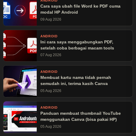
ANDROID
Cara saya ubah file Word ke PDF cuma
modal HP Android
09 Aug 2026
ANDROID
Ini cara saya menggabungkan PDF,
setelah coba berbagai macam tools
07 Aug 2026
ANDROID
Membuat kartu nama tidak pernah
semudah ini, terima kasih Canva
05 Aug 2026
ANDROID
Panduan membuat thumbnail YouTube
menggunakan Canva (bisa pakai HP)
05 Aug 2026