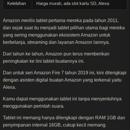
Kelebihan
Harga murah, ada slot kartu SD, Alexa
Amazon merilis tablet pertama mereka pada tahun 2011,
dan sejak saat itu menjadi tablet pilihan utama bagi mereka
yang sering menggunakan ekosistem Amazon untuk
berbelanja, streaming dan layanan Amazon lainnya.
Dari tahun ke tahun, Amazon pun terus memberikan
peningkatan ke lini tablet buatannya ini.
Dan untuk seri Amazon Fire 7 tahun 2019 ini, kini dilengkapi
dengan asisten digital buatan Amazon yang terkenal yaitu
Alexa.
Kamu dapat menggunakan tablet ini tanpa menyentuhnya
menggunakan perintah suara.
Tablet ini memang hanya dilengkapi dengan RAM 1GB dan
penyimpanan internal 16GB, cukup kecil memang.