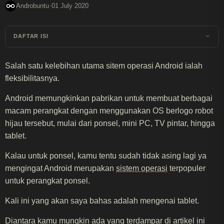
·
Androbuntu
01 July 2020
DAFTAR ISI
Salah satu kelebihan utama sitem operasi Android ialah
fleksibilitasnya.
Android memungkinkan pabrikan untuk membuat berbagai
macam perangkat dengan menggunakan OS berlogo robot
hijau tersebut, mulai dari ponsel, mini PC, TV pintar, hingga
tablet.
Kalau untuk ponsel, kamu tentu sudah tidak asing lagi ya
mengingat Android merupakan
sistem operasi
terpopuler
untuk perangkat ponsel.
Kali ini yang akan saya bahas adalah mengenai tablet.
Diantara kamu mungkin ada yang terdampar di artikel ini