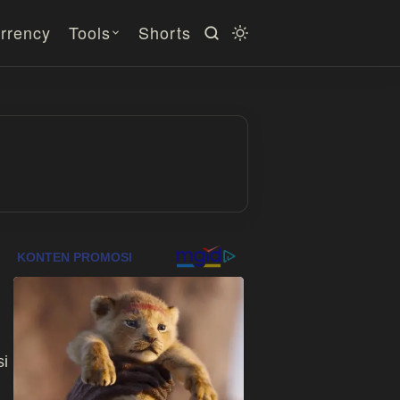
rrency
Tools
Shorts
si