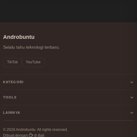
Androbuntu
Selalu tahu teknologi terbaru.
TikTok
YouTube
KATEGORI
Android
TOOLS
Internet
Kalkulator Profit/Loss Crypto
LAINNYA
Windows
Kalkulator DCA Crypto
Tentang Kami
Linux
© 2026 Androbuntu. All rights reserved.
Perbandingan Fee Exchange
Dibuat dengan
di Bali
Kebijakan Privasi