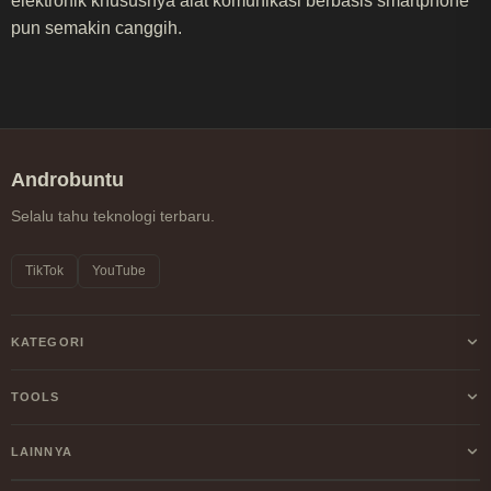
elektronik khususnya alat komunikasi berbasis smartphone
pun semakin canggih.
Androbuntu
Selalu tahu teknologi terbaru.
TikTok
YouTube
KATEGORI
Android
TOOLS
Internet
Kalkulator Profit/Loss Crypto
LAINNYA
Windows
Kalkulator DCA Crypto