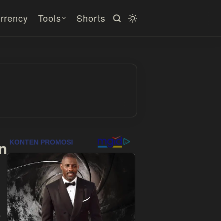
rrency
Tools
Shorts
n
.