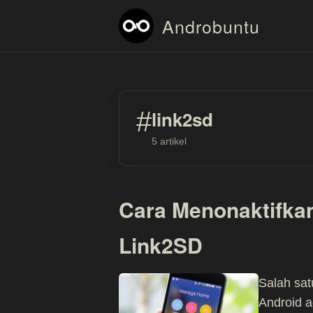
Androbuntu
#
link2sd
5 artikel
Cara Menonaktifka
Link2SD
Salah sa
Android a