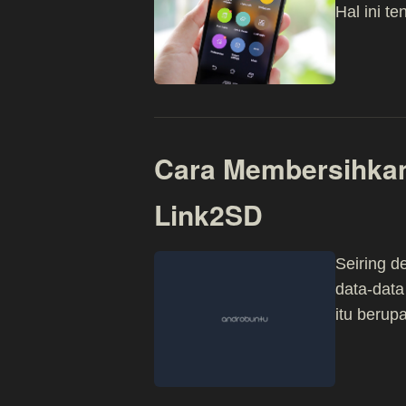
Hal ini t
Cara Membersihkan
Link2SD
Seiring d
data-dat
itu berup