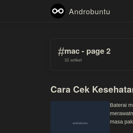
Androbuntu
#
mac - page 2
32 artikel
Cara Cek Kesehata
Baterai m
merawatny
masa paka