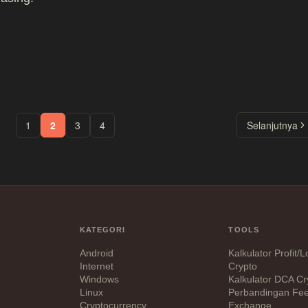
1
2
3
4
Selanjutnya
KATEGORI
TOOLS
Android
Kalkulator Profit/
Internet
Crypto
Windows
Kalkulator DCA Cr
Linux
Perbandingan Fe
Cryptocurrency
Exchange