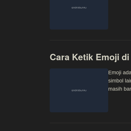
Cara Ketik Emoji d
Emoji ada
simbol la
masih ban