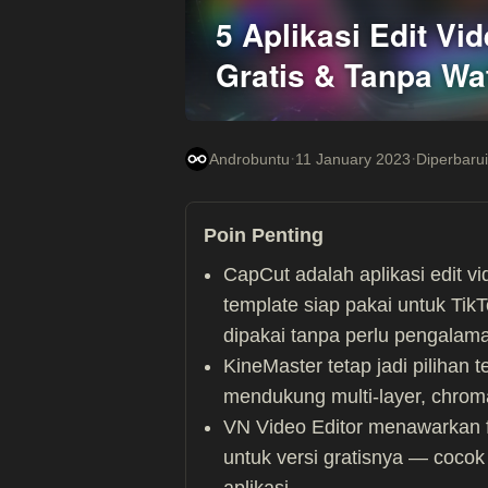
5 Aplikasi Edit Vi
Gratis & Tanpa Wa
·
·
Androbuntu
11 January 2023
Diperbarui
Poin Penting
CapCut adalah aplikasi edit vi
template siap pakai untuk Tik
dipakai tanpa perlu pengalama
KineMaster tetap jadi pilihan 
mendukung multi-layer, chroma
VN Video Editor menawarkan f
untuk versi gratisnya — cocok